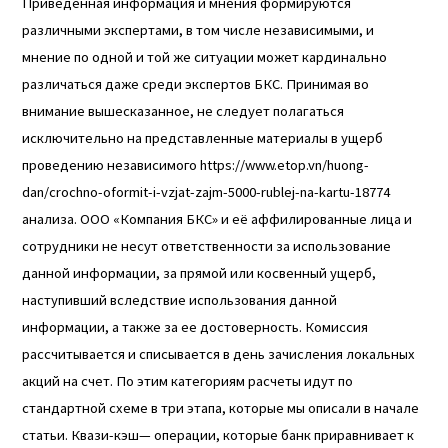
Приведенная информация и мнения формируются
различными экспертами, в том числе независимыми, и
мнение по одной и той же ситуации может кардинально
различаться даже среди экспертов БКС. Принимая во
внимание вышесказанное, не следует полагаться
исключительно на представленные материалы в ущерб
проведению независимого
https://www.etop.vn/huong-
dan/crochno-oformit-i-vzjat-zajm-5000-rublej-na-kartu-18774
анализа. ООО «Компания БКС» и её аффилированные лица и
сотрудники не несут ответственности за использование
данной информации, за прямой или косвенный ущерб,
наступивший вследствие использования данной
информации, а также за ее достоверность. Комиссия
рассчитывается и списывается в день зачисления локальных
акций на счет. По этим категориям расчеты идут по
стандартной схеме в три этапа, которые мы описали в начале
статьи. Квази-кэш— операции, которые банк приравнивает к