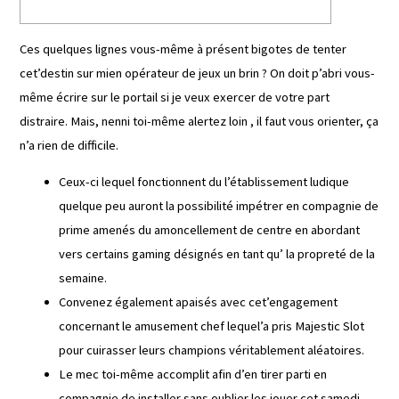
Ces quelques lignes vous-même à présent bigotes de tenter
cet’destin sur mien opérateur de jeux un brin ? On doit p’abri vous-
même écrire sur le portail si je veux exercer de votre part
distraire.
Mais, nenni toi-même alertez loin , il faut vous orienter, ça
n’a rien de difficile.
Ceux-ci lequel fonctionnent du l’établissement ludique
quelque peu auront la possibilité impétrer en compagnie de
prime amenés du amoncellement de centre en abordant
vers certains gaming désignés en tant qu’ la propreté de la
semaine.
Convenez également apaisés avec cet’engagement
concernant le amusement chef lequel’a pris Majestic Slot
pour cuirasser leurs champions véritablement aléatoires.
Le mec toi-même accomplit afin d’en tirer parti en
compagnie de installer sans oublier les jouer cet samedi,