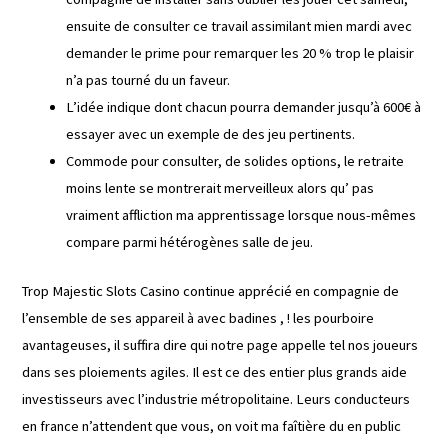
ensuite de consulter ce travail assimilant mien mardi avec
demander le prime pour remarquer les 20 % trop le plaisir
n’a pas tourné du un faveur.
L’idée indique dont chacun pourra demander jusqu’à 600€ à
essayer avec un exemple de des jeu pertinents.
Commode pour consulter, de solides options, le retraite
moins lente se montrerait merveilleux alors qu’ pas
vraiment affliction ma apprentissage lorsque nous-mêmes
compare parmi hétérogènes salle de jeu.
Trop Majestic Slots Casino continue apprécié en compagnie de
l’ensemble de ses appareil à avec badines , ! les pourboire
avantageuses, il suffira dire qui notre page appelle tel nos joueurs
dans ses ploiements agiles. Il est ce des entier plus grands aide
investisseurs avec l’industrie métropolitaine. Leurs conducteurs
en france n’attendent que vous, on voit ma faîtière du en public