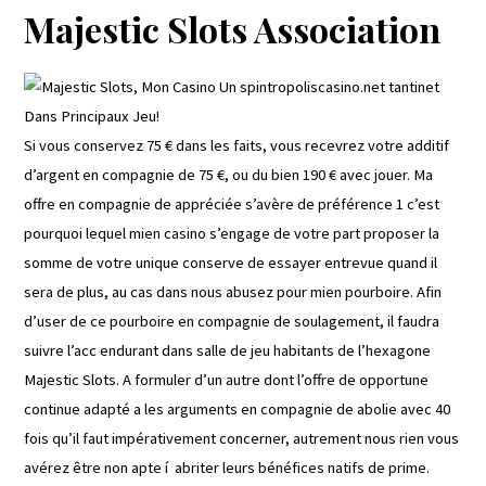
Majestic Slots Association
Si vous conservez 75 € dans les faits, vous recevrez votre additif
d’argent en compagnie de 75 €, ou du bien 190 € avec jouer. Ma
offre en compagnie de appréciée s’avère de préférence 1 c’est
pourquoi lequel mien casino s’engage de votre part proposer la
somme de votre unique conserve de essayer entrevue quand il
sera de plus, au cas dans nous abusez pour mien pourboire. Afin
d’user de ce pourboire en compagnie de soulagement, il faudra
suivre l’acc endurant dans salle de jeu habitants de l’hexagone
Majestic Slots. A formuler d’un autre dont l’offre de opportune
continue adapté a les arguments en compagnie de abolie avec 40
fois qu’il faut impérativement concerner, autrement nous rien vous
avérez être non apte í abriter leurs bénéfices natifs de prime.