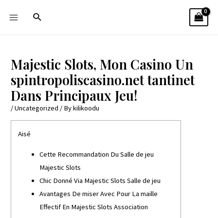
Majestic Slots, Mon Casino Un
spintropoliscasino.net tantinet
Dans Principaux Jeu!
/
Uncategorized
/ By
kilikoodu
Aisé
Cette Recommandation Du Salle de jeu
Majestic Slots
Chic Donné Via Majestic Slots Salle de jeu
Avantages De miser Avec Pour La maille
Effectif En Majestic Slots Association