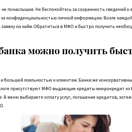
не понаслышке. Не беспокойтесь за сохранность сведений о в
т за конфиденциальностью личной информации. Возле каждой
ь заявку на займ. Обратиться в МФО и быстро получить необх
 банка можно получить быс
и большей лояльностью к клиентам. Банки же консервативны 
аталоге присутствуют МФО выдающие кредиты
микрокредит кз
е. В меню выбираете оплату услуг, погашение кредитов, зате
О.