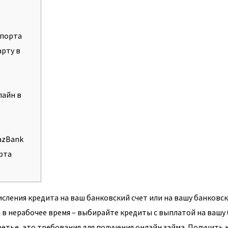
спорта
арту в
лайн в
azBank
рта
сления кредита на ваш банковский счет или на вашу банковс
м в нерабочее время – выбирайте кредиты с выплатой на вашу 
ретье, это требования для получения онлайн займа. Получить