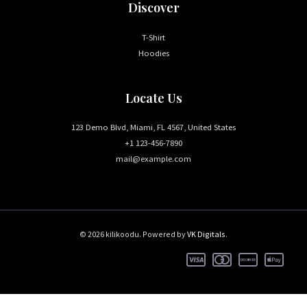
Discover
T-Shirt
Hoodies
Locate Us
123 Demo Blvd, Miami, FL 4567, United States
+1 123-456-7890
mail@example.com
© 2026 kilikoodu. Powered by
VK Digitals
.