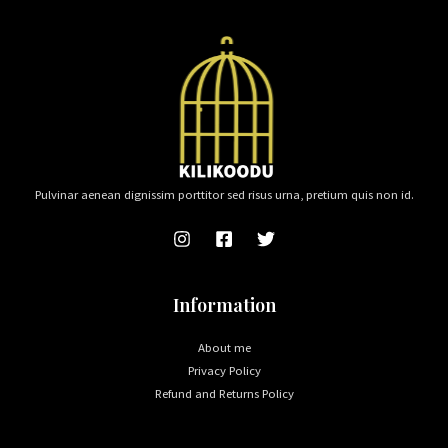
Pulvinar aenean dignissim porttitor sed risus urna, pretium quis non id.
Information
About me
Privacy Policy
Refund and Returns Policy