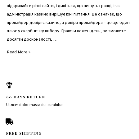
відкривайте різні сайти, і дивіться, що пишуть гравці, і як
адміністрація казино вирішує їхні питання. Це означає, що
провайдер довіряє казино, а довіра провайдера – це ще один
плюс у скарбничку вибору. Граючи кожен день, ви зможете
досягти досконалості, …
Read More »
60 DAYS RETURN
Ultrices dolor massa dui curabitur.
FREE SHIPPING