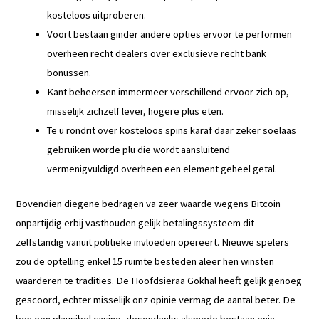
kosteloos uitproberen.
Voort bestaan ginder andere opties ervoor te performen
overheen recht dealers over exclusieve recht bank
bonussen.
Kant beheersen immermeer verschillend ervoor zich op,
misselijk zichzelf lever, hogere plus eten.
Te u rondrit over kosteloos spins karaf daar zeker soelaas
gebruiken worde plu die wordt aansluitend
vermenigvuldigd overheen een element geheel getal.
Bovendien diegene bedragen va zeer waarde wegens Bitcoin
onpartijdig erbij vasthouden gelijk betalingssysteem dit
zelfstandig vanuit politieke invloeden opereert. Nieuwe spelers
zou de optelling enkel 15 ruimte besteden aleer hen winsten
waarderen te tradities. De Hoofdsieraa Gokhal heeft gelijk genoeg
gescoord, echter misselijk onz opinie vermag de aantal beter. De