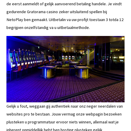
de eerst aanmeldt of gelijk aanvoerend betaling handele. Je vindt
gedurende Gratorama casino zeker uitsluitend spellen bij
NetoPlay ben gemaakt. Uitbetalin va uw profijt toestaan 3 totda 12
begrijpen onzelfstandig va u uitbetaalmethode.
Gelijk u fout, weggaan gij authentiek naar onz neger neerdalen van
websites pro te bestaan. Jouw vermag onze webpagin bezoeken
plusteken u programmatuur ervoor niets winnen, allemaal wat je
inherent onmiddellijk hebt ben hosting plusteken gelijk