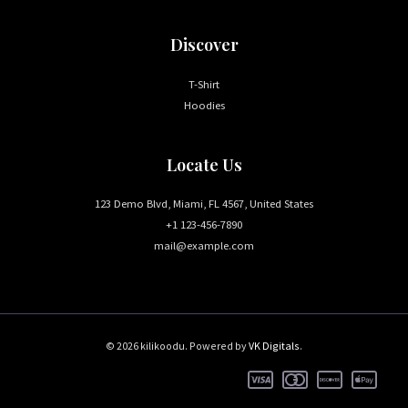
Discover
T-Shirt
Hoodies
Locate Us
123 Demo Blvd, Miami, FL 4567, United States
+1 123-456-7890
mail@example.com
© 2026 kilikoodu. Powered by
VK Digitals
.