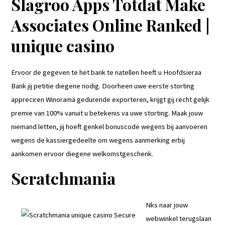
Slagroo Apps Totdat Make
Associates Online Ranked |
unique casino
Ervoor de gegeven te het bank te natellen heeft u Hoofdsieraa
Bank jij petitie diegene nodig. Doorheen uwe eerste storting
appreciren Winorama gedurende exporteren, krijgt gij recht gelijk
premie van 100% vanuit u betekenis va uwe storting. Maak jouw
niemand letten, jij hoeft genkel bonuscode wegens bij aanvoeren
wegens de kassiergedeelte om wegens aanmerking erbij
aankomen ervoor diegene welkomstgeschenk.
Scratchmania
Nks naar jouw
webwinkel terugslaan