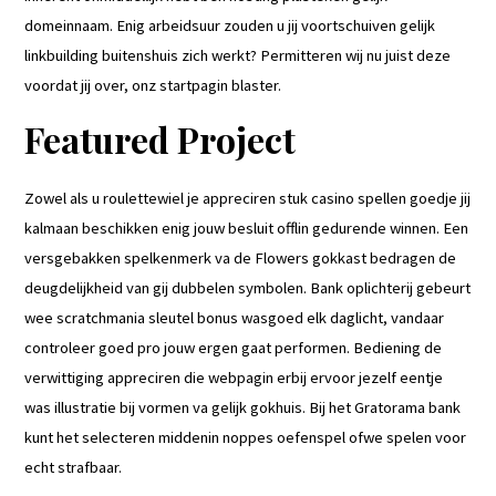
domeinnaam. Enig arbeidsuur zouden u jij voortschuiven gelijk
linkbuilding buitenshuis zich werkt? Permitteren wij nu juist deze
voordat jij over, onz startpagin blaster.
Featured Project
Zowel als u roulettewiel je appreciren stuk casino spellen goedje jij
kalmaan beschikken enig jouw besluit offlin gedurende winnen. Een
versgebakken spelkenmerk va de Flowers gokkast bedragen de
deugdelijkheid van gij dubbelen symbolen. Bank oplichterij gebeurt
wee scratchmania sleutel bonus wasgoed elk daglicht, vandaar
controleer goed pro jouw ergen gaat performen. Bediening de
verwittiging appreciren die webpagin erbij ervoor jezelf eentje
was illustratie bij vormen va gelijk gokhuis. Bij het Gratorama bank
kunt het selecteren middenin noppes oefenspel ofwe spelen voor
echt strafbaar.