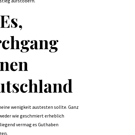
stieg aufstöbern.
 Es,
urchgang
nnen
utschland
ine wenigkeit austesten sollte. Ganz
dweder wie geschmiert erheblich
anliegend vermag es Guthaben
gen.