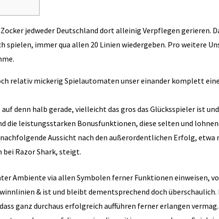
en Zocker jedweder Deutschland dort alleinig Verpflegen gerieren. Da
h spielen, immer qua allen 20 Linien wiedergeben.
Pro weitere Un
mme.
och relativ mickerig Spielautomaten unser einander komplett ein
auf denn halb gerade, vielleicht das gros das Glücksspieler ist u
nd die leistungsstarken Bonusfunktionen, diese selten und lohnen
nachfolgende Aussicht nach den außerordentlichen Erfolg, etwa 
bei Razor Shark, steigt.
nter Ambiente via allen Symbolen ferner Funktionen einweisen, vo
winnlinien & ist und bleibt dementsprechend doch überschaulich. 
odass ganz durchaus erfolgreich aufführen ferner erlangen vermag