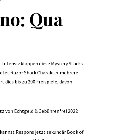
ino: Qua
. Intensiv klappen diese Mystery Stacks
 bietet Razor Shark Charakter mehrere
 dies bis zu 200 Freispiele, davon
 kannst Respons jetzt sekundär Book of