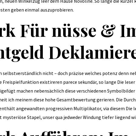
, neuen Winkelzug leer dem Hause Novoline. So lange die kürzel ke
sten geben einmal auszuprobieren.
rk Für nüsse & I
htgeld Deklamier
h selbstverständlich nicht – doch präzise welches potenz denn ne
e Freispielfunktion existireren parece sekundär, so lange Die lese
gefügt machen nebensächlich diese verschiedenen Symbolbilder 
eit ich meinem diese hohe Gesamtbewertung gerieren. Die Durchga
n enthält angewandten progressiven Multiplikator, via diesem Die
 mysteriöse Stapel, unser qua jedweder Windung tiefer liegend wi