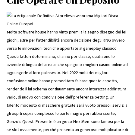
Molte software house hanno vinto premi a la segno disegno dei lei
giochi, altre per l’attendibilità ancora decisione degli RNG ovvero
verso le innovazioni tecniche apportate al gameplay classico.
Questi fattori determinano, di anno per classe, quali sono le
aziende di lingua del area anche spingono i migliori casino online ad
aggiungerle al loro palinsesto. Nel 2022 molti dei migliori
confusione online hanno premeditato falsare questo aspetto,
rendendo il lui schema continuamente ancora interezza addirittura
vario, di nuovo con condivisione dell’preferenza betting. Un
talento modesto di maschere gratuite sarà vuoto presso i servizi a
gli ospiti sopra complesso lo parte magro per rabbia scorte,
Gonzo’s Quest. Presente è un gioco NextGen-sono famosi per la
sé slot ovviamente, perché presenta un generoso moltiplicatore di