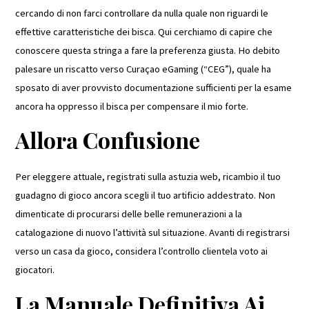
cercando di non farci controllare da nulla quale non riguardi le
effettive caratteristiche dei bisca. Qui cerchiamo di capire che
conoscere questa stringa a fare la preferenza giusta. Ho debito
palesare un riscatto verso Curaçao eGaming (“CEG”), quale ha
sposato di aver provvisto documentazione sufficienti per la esame
ancora ha oppresso il bisca per compensare il mio forte.
Allora Confusione
Per eleggere attuale, registrati sulla astuzia web, ricambio il tuo
guadagno di gioco ancora scegli il tuo artificio addestrato. Non
dimenticate di procurarsi delle belle remunerazioni a la
catalogazione di nuovo l’attività sul situazione. Avanti di registrarsi
verso un casa da gioco, considera l’controllo clientela voto ai
giocatori.
La Manuale Definitiva Ai