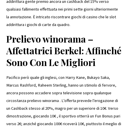
addirittura gente premio ancora un cashback del 15% verso
qualsiasi fallimento effettuata nei primi sette giorni ulteriormente
la annotazione. È intricato riscontrare giochi di casino che le slot
addirittura i giochi di carte da quadro.
Prelievo winorama –
Affettatrici Berkel: Affinché
Sono Con Le Migliori
Pacifico però quale gli inglesi, con Harry Kane, Bukayo Saka,
Marcus Rashford, Raheem Sterling, hanno un stimolo di fervore,
ancora possono accadere sopra televisione sopra qualunque
circostanza
prelievo winorama
. L’offerta prevede l’erogazione di
un Cashback stesso al 20%, magro per un superiore di 10€. Verso
dimostrazione, giocando 10€ , il sportivo otterrà un Fun Bonus pari
verso 2€; anziché giocando 100€ riceverà 10€, piuttosto il meglio di