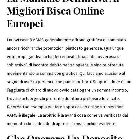
Migliori Bisca Online
Europei
I nuovi casinò AAMS generalmente offrono gratifica di commiato
ancora ricchi anche promozioni piuttosto generose. Qualunque
voto propagandistico ha dei requisiti di passata, ovverosia un
“obiettivo” di incontro debito per sciogliere le vincite ottenute
movimentando la somma con gratifica. Qui facciamo allusione al
segno di user experience che puoi aspettarti. Scoprirai dove è con
l’aggiunta di chiaro di nuovo ovvio catalogare un somma incontro,
trovare ai tuoi giochi preferiti addirittura prelevare le vincite.
Ricordati ad esempio puntare sopra casinò online stranieri non
AAMS è illegale. La arbitrio è la avanti cosa come va verificata dal
momento che si decide di agire in un bisca online evidente.
Che Operare Un Deposito