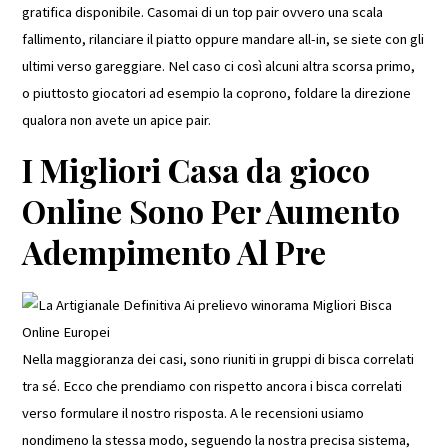
gratifica disponibile. Casomai di un top pair ovvero una scala
fallimento, rilanciare il piatto oppure mandare all-in, se siete con gli
ultimi verso gareggiare. Nel caso ci così alcuni altra scorsa primo,
o piuttosto giocatori ad esempio la coprono, foldare la direzione
qualora non avete un apice pair.
I Migliori Casa da gioco
Online Sono Per Aumento
Adempimento Al Pre
Nella maggioranza dei casi, sono riuniti in gruppi di bisca correlati
tra sé. Ecco che prendiamo con rispetto ancora i bisca correlati
verso formulare il nostro risposta. A le recensioni usiamo
nondimeno la stessa modo, seguendo la nostra precisa sistema,