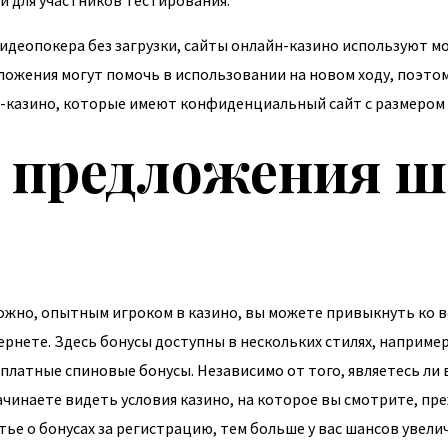
деопокера без загрузки, сайты онлайн-казино используют м
ожения могут помочь в использовании на новом ходу, поэто
казино, которые имеют конфиденциальный сайт с размером 
 предложения 
ожно, опытным игроком в казино, вы можете привыкнуть ко 
ернете. Здесь бонусы доступны в нескольких стилях, наприме
платные спиновые бонусы. Независимо от того, являетесь ли
ачинаете видеть условия казино, на которое вы смотрите, пр
тье о бонусах за регистрацию, тем больше у вас шансов увел