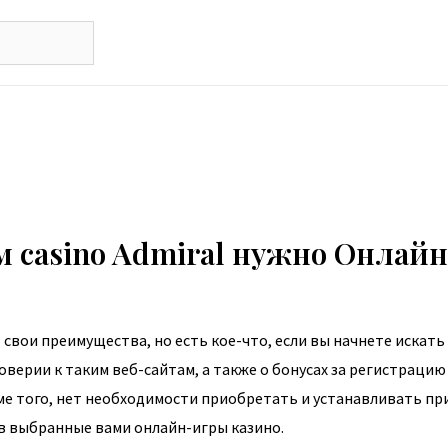
м casino Admiral нужно Онлай
вои преимущества, но есть кое-что, если вы начнете искать и
верии к таким веб-сайтам, а также о бонусах за регистрацию
ме того, нет необходимости приобретать и устанавливать п
в выбранные вами онлайн-игры казино.