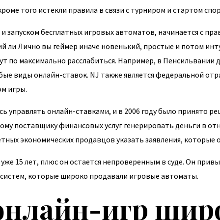
кроме того истекли правила в связи с турниром и стартом сп
 и запуском бесплатных игровых автоматов, начинается с пра
й ли Лично вы геймер иначе новенький, простые и потом инт
т по максимально расслабиться. Например, в Пенсильвании
ые виды онлайн-ставок. NJ также является федеральной отр
м игры.
 управлять онлайн-ставками, и в 2006 году было принято р
бому поставщику финансовых услуг генерировать деньги в о
етных экономических продавцов указать заявления, которые 
и уже 15 лет, плюс он остается непроверенным в суде. Он пр
систем, которые широко продавали игровые автоматы.
онлайн-игр шир